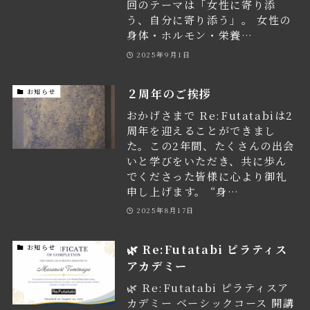
回のテーマは「女性に寄り添
う、自分に寄り添う」。 女性の
身体・ホルモン・栄養…
2025年9月1日
２周年のご挨拶
お知らせ
おかげさまで Re:Futatabiは2
周年を迎えることができまし
た。この2年間、たくさんの出会
いと学びをいただき、共に歩ん
でくださった皆様に心より御礼
申し上げます。 “身…
2025年8月17日
🌿 Re:Futatabi ピラティス
お知らせ
アカデミー
🌿 Re:Futatabi ピラティスア
カデミー ベーシックコース 開講