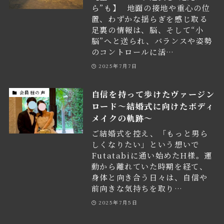
ら”も】⠀地面の接地や重心の位
置、わずかな揺らぎを感じ取る
足裏の情報は、脳、そして“小
脳”へと送られ、バランスや姿勢
のコントロールに活…
2025年7月7日
自信を持って歩けたヴァージン
会員様の声
ロード〜結婚式に向けたボディ
メイクの軌跡〜
ご結婚式を控え、「もっと男ら
しくなりたい」という想いで
Futatabiに通い始めたH様。運
動から離れていた時期を経て、
身体と向き合う日々は、自信や
前向きな気持ちを取り…
2025年7月5日