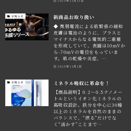
2025年11月11日
新商品お取り扱い
お知らせ
◆ 微弱電流による筋緊張の緩和
皮膚は電池のように、プラスと
マイナスからなる電気的二重層
を形成していて、表面は10mVか
ら-70mVの電位をもっていま
す。肌の乾燥や炎症、…
2025年11月1日
ミネラル吸収に革命を！
お知らせ
【商品説明】0.2〜0.5ナノメー
トルというイオン化ミネラルの
高吸収設計。鉄分を中心に30種
以上のミネラルを自然のままの
バランスで、“摂る”だけでな
く“活かす”ことまで…