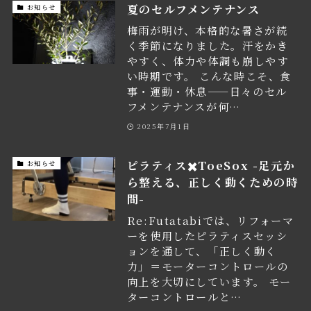
夏のセルフメンテナンス
お知らせ
梅雨が明け、本格的な暑さが続
く季節になりました。汗をかき
やすく、体力や体調も崩しやす
い時期です。 こんな時こそ、食
事・運動・休息——日々のセル
フメンテナンスが何…
2025年7月1日
ピラティス✖️ToeSox -足元か
お知らせ
ら整える、正しく動くための時
間-
Re:Futatabiでは、リフォーマ
ーを使用したピラティスセッシ
ョンを通して、「正しく動く
力」＝モーターコントロールの
向上を大切にしています。 モー
ターコントロールと…